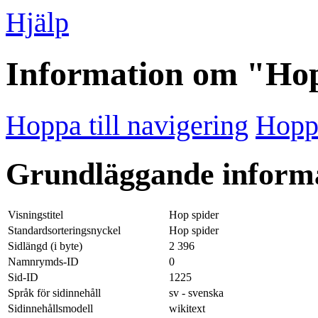
Hjälp
Information om "Hop
Hoppa till navigering
Hoppa
Grundläggande inform
Visningstitel
Hop spider
Standardsorteringsnyckel
Hop spider
Sidlängd (i byte)
2 396
Namnrymds-ID
0
Sid-ID
1225
Språk för sidinnehåll
sv - svenska
Sidinnehållsmodell
wikitext