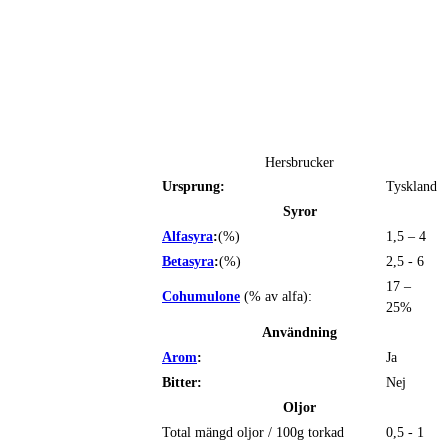
Hersbrucker
Ursprung:
Tyskland
Syror
Alfasyra
:
(%)
1,5 – 4
Betasyra
:
(%)
2,5 - 6
17 –
Cohumulone
(% av alfa):
25%
Användning
Arom
:
Ja
Bitter:
Nej
Oljor
Total mängd oljor / 100g torkad
0,5 - 1