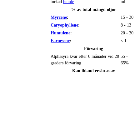
torkad
humle
ml
% av total mängd oljor
Myrcene
:
15 - 30
Caryophyllene
:
8 - 13
Humulene
:
20 - 30
Farnesene
:
< 1
Förvaring
Alphasyra kvar efter 6 månader vid 20
55 -
graders förvaring
65%
Kan ibland ersättas av