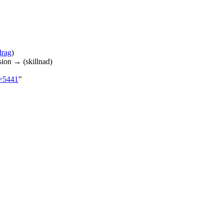
drag
)
sion → (skillnad)
d=5441
”