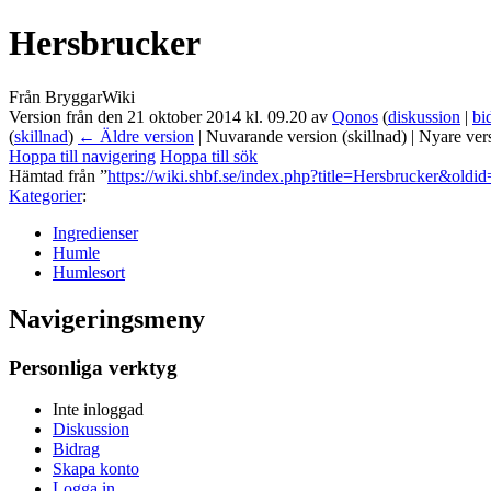
Hersbrucker
Från BryggarWiki
Version från den 21 oktober 2014 kl. 09.20 av
Qonos
(
diskussion
|
bi
(
skillnad
)
← Äldre version
| Nuvarande version (skillnad) | Nyare ver
Hoppa till navigering
Hoppa till sök
Hämtad från ”
https://wiki.shbf.se/index.php?title=Hersbrucker&oldi
Kategorier
:
Ingredienser
Humle
Humlesort
Navigeringsmeny
Personliga verktyg
Inte inloggad
Diskussion
Bidrag
Skapa konto
Logga in