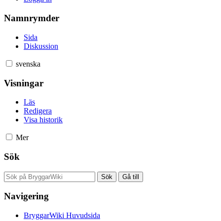
Namnrymder
Sida
Diskussion
svenska
Visningar
Läs
Redigera
Visa historik
Mer
Sök
Navigering
BryggarWiki Huvudsida