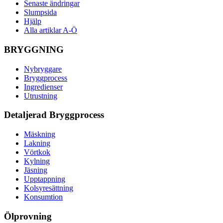
Senaste ändringar
Slumpsida
Hjälp
Alla artiklar A-Ö
BRYGGNING
Nybryggare
Bryggprocess
Ingredienser
Utrustning
Detaljerad Bryggprocess
Mäskning
Lakning
Vörtkok
Kylning
Jäsning
Upptappning
Kolsyresättning
Konsumtion
Ölprovning