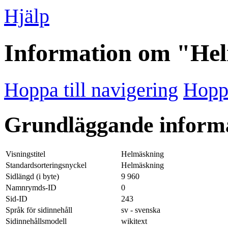
Hjälp
Information om "He
Hoppa till navigering
Hoppa
Grundläggande inform
Visningstitel
Helmäskning
Standardsorteringsnyckel
Helmäskning
Sidlängd (i byte)
9 960
Namnrymds-ID
0
Sid-ID
243
Språk för sidinnehåll
sv - svenska
Sidinnehållsmodell
wikitext