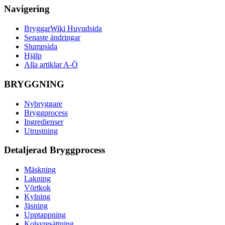
Navigering
BryggarWiki Huvudsida
Senaste ändringar
Slumpsida
Hjälp
Alla artiklar A-Ö
BRYGGNING
Nybryggare
Bryggprocess
Ingredienser
Utrustning
Detaljerad Bryggprocess
Mäskning
Lakning
Vörtkok
Kylning
Jäsning
Upptappning
Kolsyresättning