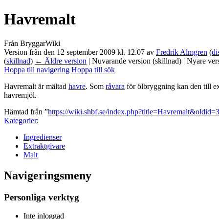
Havremalt
Från BryggarWiki
Version från den 12 september 2009 kl. 12.07 av
Fredrik Almgren
(
di
(
skillnad
)
← Äldre version
| Nuvarande version (skillnad) | Nyare ver
Hoppa till navigering
Hoppa till sök
Havremalt är mältad
havre
. Som
råvara
för ölbryggning kan den till 
havremjöl.
Hämtad från ”
https://wiki.shbf.se/index.php?title=Havremalt&oldid=
Kategorier
:
Ingredienser
Extraktgivare
Malt
Navigeringsmeny
Personliga verktyg
Inte inloggad