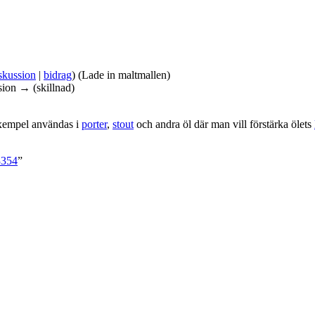
skussion
|
bidrag
)
(Lade in maltmallen)
sion → (skillnad)
exempel användas i
porter
,
stout
och andra öl där man vill förstärka ölets
3354
”