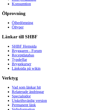
Konsumtion
Ölprovning
Ölbedömning
Öltyper
Länkar till SHBF
SHBF Hemsida
Bryggaren - Forum
Receptdatabas
Typdeffar
Bryggkurser
Länksida på wikin
Verktyg
Vad som länkar hit
Relaterade ändringar
Specialsidor
Utskriftsvänlig version
Permanent länk
Sidinformation