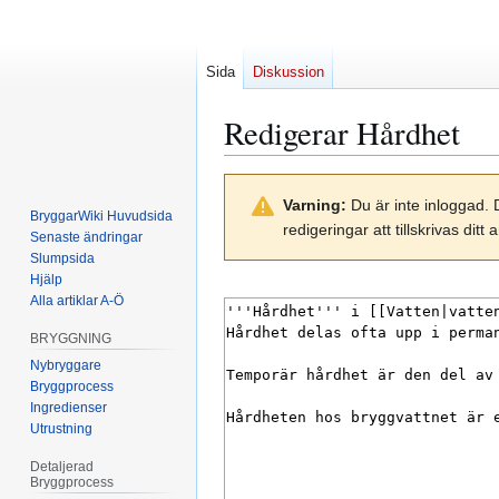
Sida
Diskussion
Redigerar
Hårdhet
Hoppa
Hoppa
Varning:
Du är inte inloggad. 
till
till
BryggarWiki Huvudsida
redigeringar att tillskrivas di
navigering
sök
Senaste ändringar
Slumpsida
Hjälp
Alla artiklar A-Ö
BRYGGNING
Nybryggare
Bryggprocess
Ingredienser
Utrustning
Detaljerad
Bryggprocess