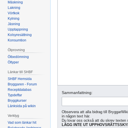
Mäskning
Lakning
Vörtkok
Kylning
Jäsning
Upptappning
Kolsyresättning
Konsumtion
Ölprovning
Ölbedömning
Öltyper
Länkar till SHBF
SHBF Hemsida
Bryggaren - Forum
Receptdatabas
Sammanfattning:
Typdeffar
Bryggkurser
Länksida på wikin
Observera att alla bidrag till BryggarWik
Verktyg
in någon text här.
Du lovar oss också att du skrev texten s
Vad som länkar hit
LÄGG INTE UT UPPHOVSRÄTTSSKYD
Relaterade ändringar