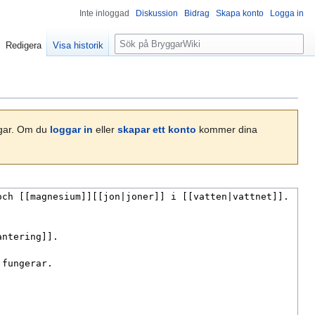
Inte inloggad
Diskussion
Bidrag
Skapa konto
Logga in
S
Redigera
Visa historik
ö
k
ngar. Om du
loggar in
eller
skapar ett konto
kommer dina