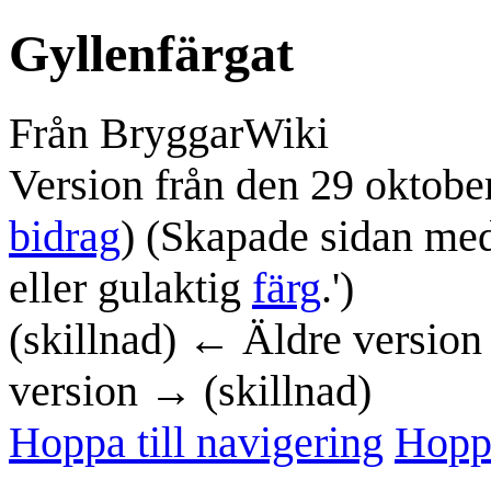
Gyllenfärgat
Från BryggarWiki
Version från den 29 oktobe
bidrag
)
(Skapade sidan med 
eller gulaktig
färg
.')
(skillnad) ← Äldre version 
version → (skillnad)
Hoppa till navigering
Hoppa