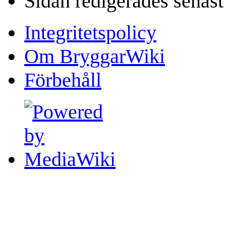
Sidan redigerades senast
Integritetspolicy
Om BryggarWiki
Förbehåll