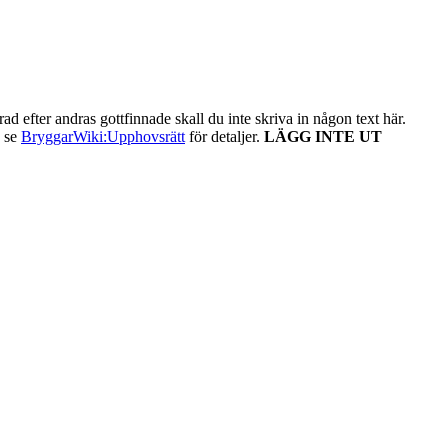
ad efter andras gottfinnade skall du inte skriva in någon text här.
- se
BryggarWiki:Upphovsrätt
för detaljer.
LÄGG INTE UT