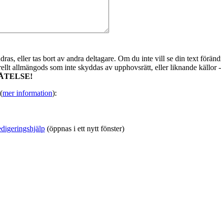
as, eller tas bort av andra deltagare. Om du inte vill se din text förändr
urellt allmängods som inte skyddas av upphovsrätt, eller liknande källor 
ÅTELSE!
(
mer information
):
digeringshjälp
(öppnas i ett nytt fönster)