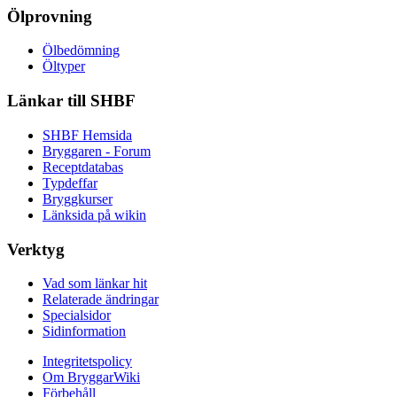
Ölprovning
Ölbedömning
Öltyper
Länkar till SHBF
SHBF Hemsida
Bryggaren - Forum
Receptdatabas
Typdeffar
Bryggkurser
Länksida på wikin
Verktyg
Vad som länkar hit
Relaterade ändringar
Specialsidor
Sidinformation
Integritetspolicy
Om BryggarWiki
Förbehåll