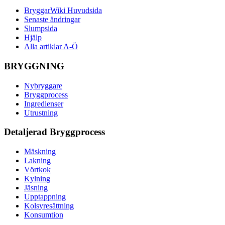
BryggarWiki Huvudsida
Senaste ändringar
Slumpsida
Hjälp
Alla artiklar A-Ö
BRYGGNING
Nybryggare
Bryggprocess
Ingredienser
Utrustning
Detaljerad Bryggprocess
Mäskning
Lakning
Vörtkok
Kylning
Jäsning
Upptappning
Kolsyresättning
Konsumtion