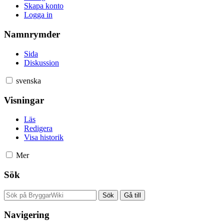
Skapa konto
Logga in
Namnrymder
Sida
Diskussion
svenska
Visningar
Läs
Redigera
Visa historik
Mer
Sök
Navigering