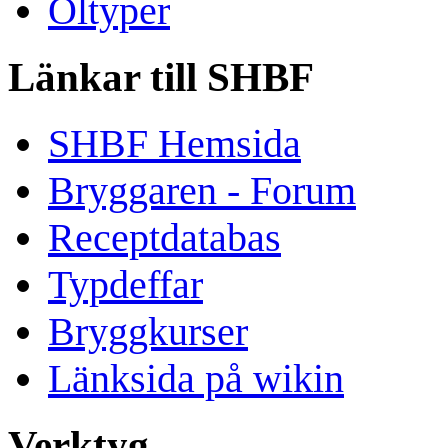
Öltyper
Länkar till SHBF
SHBF Hemsida
Bryggaren - Forum
Receptdatabas
Typdeffar
Bryggkurser
Länksida på wikin
Verktyg