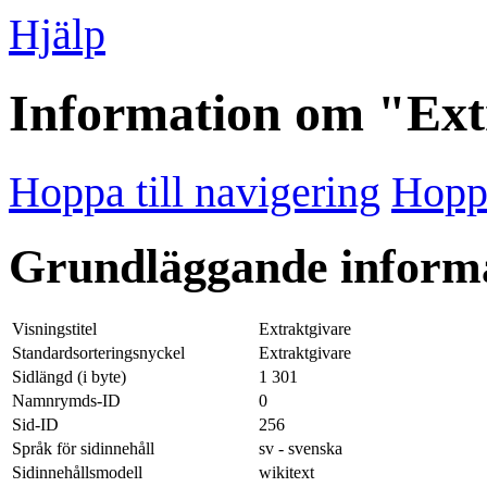
Hjälp
Information om "Ext
Hoppa till navigering
Hoppa
Grundläggande inform
Visningstitel
Extraktgivare
Standardsorteringsnyckel
Extraktgivare
Sidlängd (i byte)
1 301
Namnrymds-ID
0
Sid-ID
256
Språk för sidinnehåll
sv - svenska
Sidinnehållsmodell
wikitext