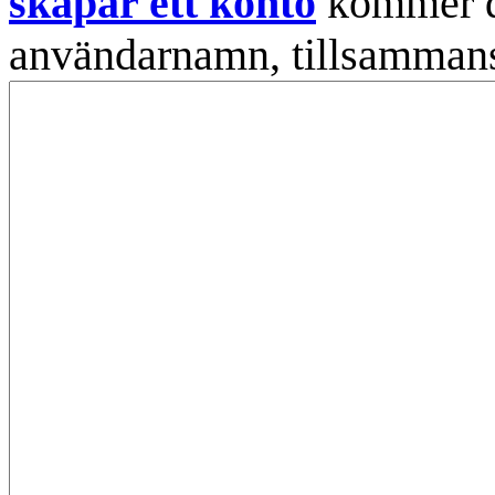
skapar ett konto
kommer din
användarnamn, tillsammans