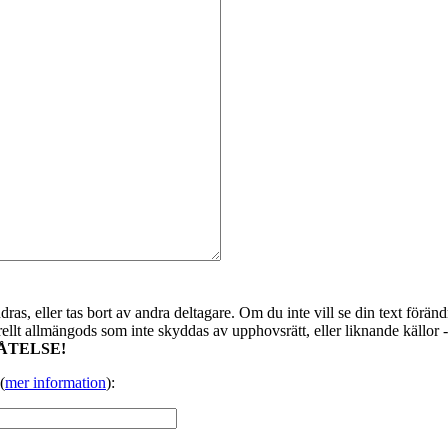
as, eller tas bort av andra deltagare. Om du inte vill se din text förändr
urellt allmängods som inte skyddas av upphovsrätt, eller liknande källor 
ÅTELSE!
(
mer information
):