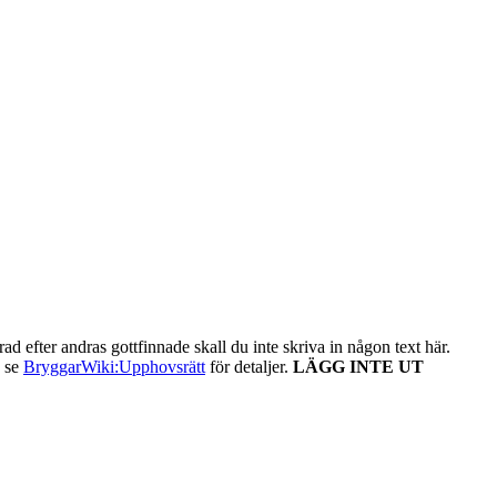
ad efter andras gottfinnade skall du inte skriva in någon text här.
- se
BryggarWiki:Upphovsrätt
för detaljer.
LÄGG INTE UT