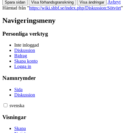
Avbryt
Hämtad från ”
https://wiki.shbf.se/index.php/Diskussion:Sötvört
”
Navigeringsmeny
Personliga verktyg
Inte inloggad
Diskussion
Bidrag
Skapa konto
Logga in
Namnrymder
Sida
Diskussion
svenska
Visningar
Skapa