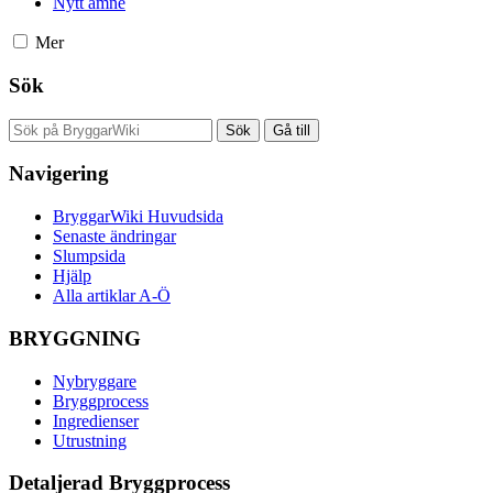
Nytt ämne
Mer
Sök
Navigering
BryggarWiki Huvudsida
Senaste ändringar
Slumpsida
Hjälp
Alla artiklar A-Ö
BRYGGNING
Nybryggare
Bryggprocess
Ingredienser
Utrustning
Detaljerad Bryggprocess