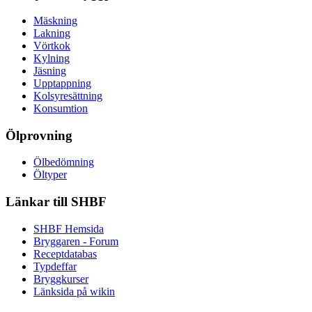
Mäskning
Lakning
Vörtkok
Kylning
Jäsning
Upptappning
Kolsyresättning
Konsumtion
Ölprovning
Ölbedömning
Öltyper
Länkar till SHBF
SHBF Hemsida
Bryggaren - Forum
Receptdatabas
Typdeffar
Bryggkurser
Länksida på wikin