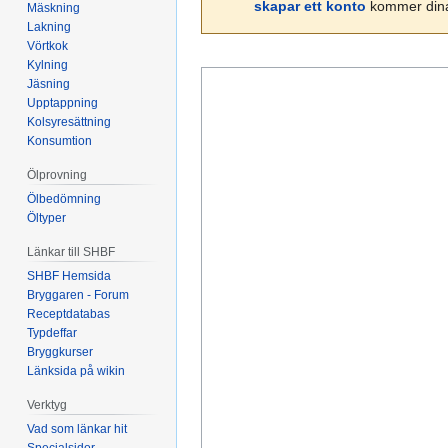
skapar ett konto
kommer dina 
Mäskning
Lakning
Vörtkok
Kylning
Jäsning
Upptappning
Kolsyresättning
Konsumtion
Ölprovning
Ölbedömning
Öltyper
Länkar till SHBF
SHBF Hemsida
Bryggaren - Forum
Receptdatabas
Typdeffar
Bryggkurser
Länksida på wikin
Verktyg
Vad som länkar hit
Specialsidor