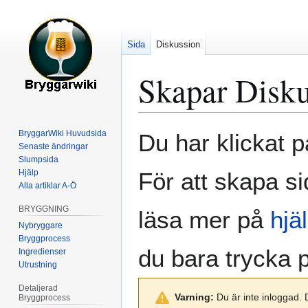
Sida
Diskussion
Skapar
Disku
Hoppa
Hoppa
BryggarWiki Huvudsida
Du har klickat p
till
till
Senaste ändringar
Slumpsida
navigering
sök
Hjälp
För att skapa si
Alla artiklar A-Ö
BRYGGNING
läsa mer på
hjä
Nybryggare
Bryggprocess
du bara trycka
Ingredienser
Utrustning
Detaljerad
Varning:
Du är inte inloggad. 
Bryggprocess