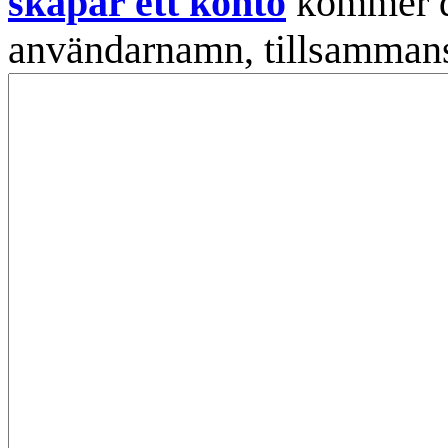
skapar ett konto
kommer din
användarnamn, tillsammans