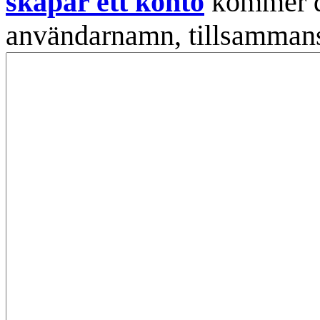
skapar ett konto
kommer din
användarnamn, tillsammans