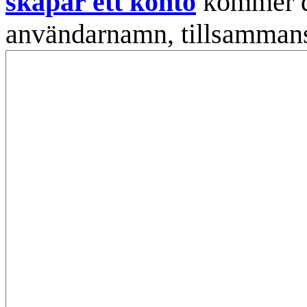
skapar ett konto
kommer din
användarnamn, tillsammans