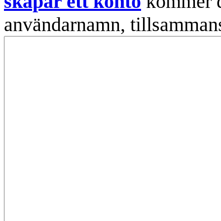
skapar ett konto
kommer din
användarnamn, tillsammans