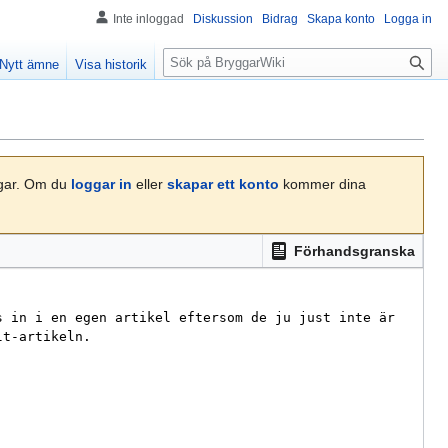
Inte inloggad
Diskussion
Bidrag
Skapa konto
Logga in
S
Nytt ämne
Visa historik
ö
k
ngar. Om du
loggar in
eller
skapar ett konto
kommer dina
Förhandsgranska