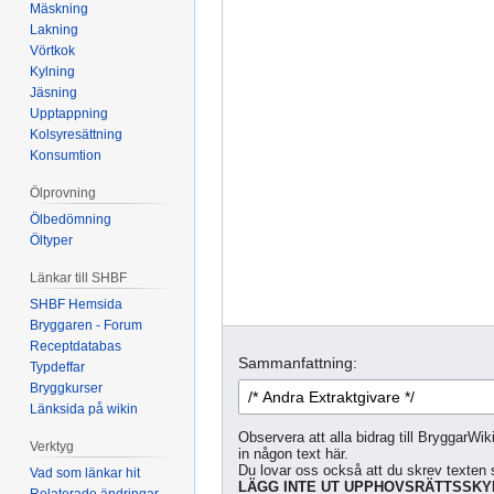
Mäskning
Lakning
Vörtkok
Kylning
Jäsning
Upptappning
Kolsyresättning
Konsumtion
Ölprovning
Ölbedömning
Öltyper
Länkar till SHBF
SHBF Hemsida
Bryggaren - Forum
Receptdatabas
Sammanfattning:
Typdeffar
Bryggkurser
Länksida på wikin
Observera att alla bidrag till BryggarWik
Verktyg
in någon text här.
Du lovar oss också att du skrev texten s
Vad som länkar hit
LÄGG INTE UT UPPHOVSRÄTTSSKYD
Relaterade ändringar