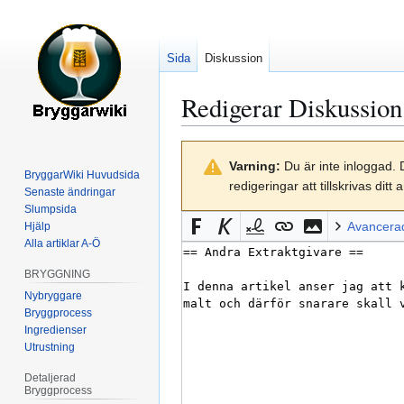
Sida
Diskussion
Redigerar
Diskussion
Hoppa
Hoppa
Varning:
Du är inte inloggad. 
till
till
BryggarWiki Huvudsida
redigeringar att tillskrivas di
navigering
sök
Senaste ändringar
Slumpsida
Avancera
Hjälp
Alla artiklar A-Ö
BRYGGNING
Nybryggare
Bryggprocess
Ingredienser
Utrustning
Detaljerad
Bryggprocess