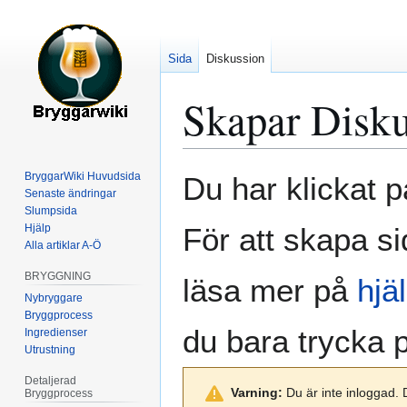
Sida
Diskussion
Skapar
Disk
Hoppa
Hoppa
BryggarWiki Huvudsida
Du har klickat p
till
till
Senaste ändringar
Slumpsida
navigering
sök
Hjälp
För att skapa si
Alla artiklar A-Ö
BRYGGNING
läsa mer på
hjä
Nybryggare
Bryggprocess
du bara trycka
Ingredienser
Utrustning
Detaljerad
Varning:
Du är inte inloggad. 
Bryggprocess