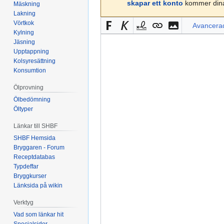
skapar ett konto
kommer dina 
Mäskning
Lakning
Vörtkok
Avancera
Kylning
Jäsning
Upptappning
Kolsyresättning
Konsumtion
Ölprovning
Ölbedömning
Öltyper
Länkar till SHBF
SHBF Hemsida
Bryggaren - Forum
Receptdatabas
Typdeffar
Bryggkurser
Länksida på wikin
Verktyg
Vad som länkar hit
Specialsidor