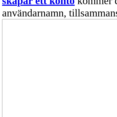
skapar ett konto
kommer din
användarnamn, tillsammans