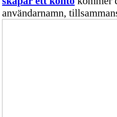
skapar ett konto
kommer din
användarnamn, tillsammans