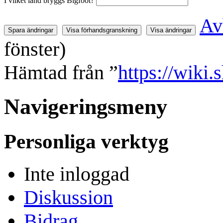
I vilket land bryggs Bigfoot?
Av
fönster)
Hämtad från ”
https://wiki
Navigeringsmeny
Personliga verktyg
Inte inloggad
Diskussion
Bidrag