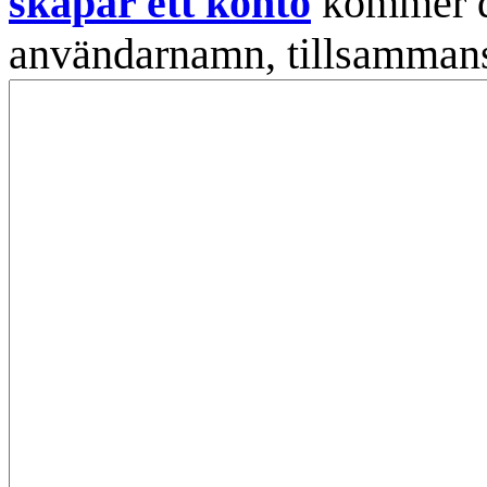
skapar ett konto
kommer din
användarnamn, tillsammans