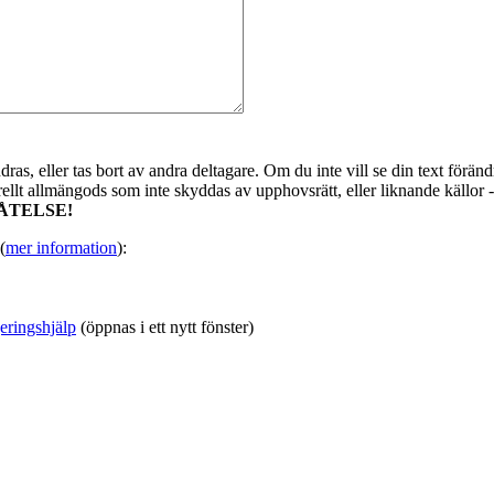
as, eller tas bort av andra deltagare. Om du inte vill se din text förändr
urellt allmängods som inte skyddas av upphovsrätt, eller liknande källor 
ÅTELSE!
(
mer information
):
eringshjälp
(öppnas i ett nytt fönster)