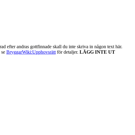
ad efter andras gottfinnade skall du inte skriva in någon text här.
- se
BryggarWiki:Upphovsrätt
för detaljer.
LÄGG INTE UT