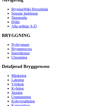
BryggarWiki Huvudsida
Senaste ändringar
Slumpsida
Hjälp
Alla artiklar A-Ö
BRYGGNING
Nybryggare
Bryggprocess
Ingredienser
Utrustning
Detaljerad Bryggprocess
Mäskning
Lakning
Vörtkok
Kylning
Jäsning
Upptappning
Kolsyresättning
Konsumtion