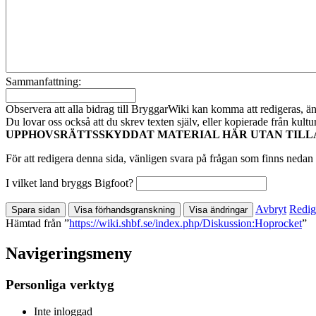
Sammanfattning:
Observera att alla bidrag till BryggarWiki kan komma att redigeras, ändr
Du lovar oss också att du skrev texten själv, eller kopierade från kult
UPPHOVSRÄTTSSKYDDAT MATERIAL HÄR UTAN TILL
För att redigera denna sida, vänligen svara på frågan som finns nedan 
I vilket land bryggs Bigfoot?
Avbryt
Redig
Hämtad från ”
https://wiki.shbf.se/index.php/Diskussion:Hoprocket
”
Navigeringsmeny
Personliga verktyg
Inte inloggad