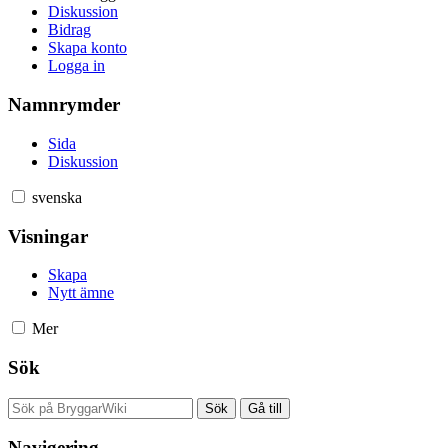
Diskussion
Bidrag
Skapa konto
Logga in
Namnrymder
Sida
Diskussion
svenska
Visningar
Skapa
Nytt ämne
Mer
Sök
Navigering