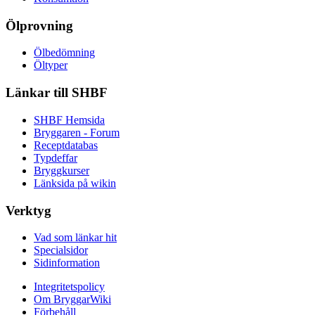
Ölprovning
Ölbedömning
Öltyper
Länkar till SHBF
SHBF Hemsida
Bryggaren - Forum
Receptdatabas
Typdeffar
Bryggkurser
Länksida på wikin
Verktyg
Vad som länkar hit
Specialsidor
Sidinformation
Integritetspolicy
Om BryggarWiki
Förbehåll