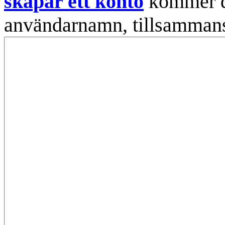
skapar ett konto
kommer din
användarnamn, tillsammans