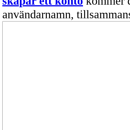
skapar ett konto
kommer din
användarnamn, tillsammans