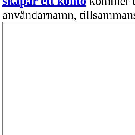
skapar ett konto
kommer din
användarnamn, tillsammans