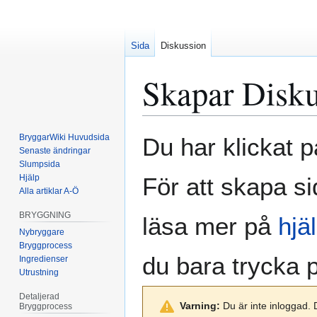
Sida
Diskussion
Skapar
Disk
Hoppa
Hoppa
BryggarWiki Huvudsida
Du har klickat p
till
till
Senaste ändringar
Slumpsida
navigering
sök
Hjälp
För att skapa si
Alla artiklar A-Ö
BRYGGNING
läsa mer på
hjä
Nybryggare
Bryggprocess
du bara trycka
Ingredienser
Utrustning
Detaljerad
Varning:
Du är inte inloggad. 
Bryggprocess