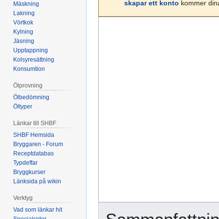
skapar ett konto
kommer dina 
Mäskning
Lakning
Vörtkok
Kylning
Jäsning
Upptappning
Kolsyresättning
Konsumtion
Ölprovning
Ölbedömning
Öltyper
Länkar till SHBF
SHBF Hemsida
Bryggaren - Forum
Receptdatabas
Typdeffar
Bryggkurser
Länksida på wikin
Verktyg
Vad som länkar hit
Specialsidor