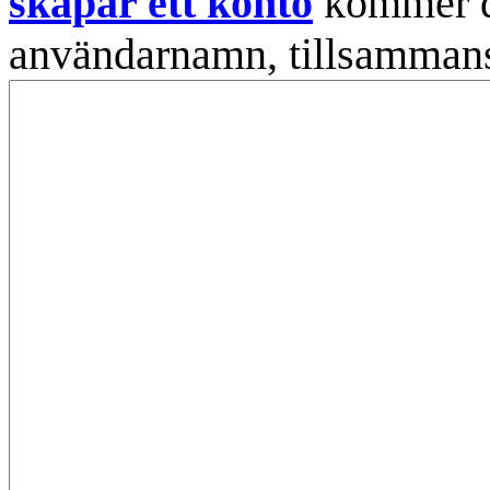
skapar ett konto
kommer din
användarnamn, tillsammans