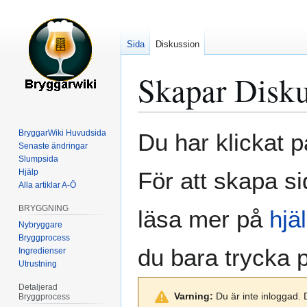
Sida
Diskussion
Skapar
Disku
Hoppa
Hoppa
BryggarWiki Huvudsida
Du har klickat p
till
till
Senaste ändringar
Slumpsida
navigering
sök
Hjälp
För att skapa si
Alla artiklar A-Ö
BRYGGNING
läsa mer på
hjä
Nybryggare
Bryggprocess
du bara trycka
Ingredienser
Utrustning
Detaljerad
Varning:
Du är inte inloggad. 
Bryggprocess