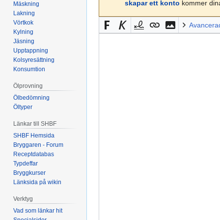
skapar ett konto
kommer dina 
Mäskning
Lakning
Vörtkok
Avancera
Kylning
Jäsning
Upptappning
Kolsyresättning
Konsumtion
Ölprovning
Ölbedömning
Öltyper
Länkar till SHBF
SHBF Hemsida
Bryggaren - Forum
Receptdatabas
Typdeffar
Bryggkurser
Länksida på wikin
Verktyg
Vad som länkar hit
Specialsidor