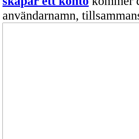
skapar ett konto
kommer din
användarnamn, tillsammans