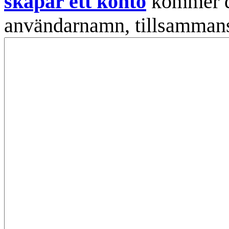
skapar ett konto
kommer din
användarnamn, tillsammans