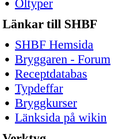
Öltyper
Länkar till SHBF
SHBF Hemsida
Bryggaren - Forum
Receptdatabas
Typdeffar
Bryggkurser
Länksida på wikin
Verktyg