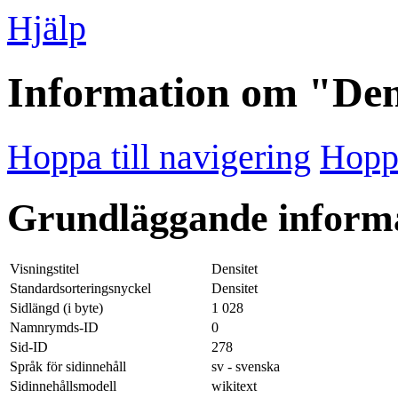
Hjälp
Information om "Den
Hoppa till navigering
Hoppa
Grundläggande inform
Visningstitel
Densitet
Standardsorteringsnyckel
Densitet
Sidlängd (i byte)
1 028
Namnrymds-ID
0
Sid-ID
278
Språk för sidinnehåll
sv - svenska
Sidinnehållsmodell
wikitext