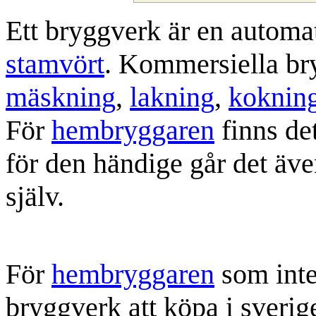
Ett bryggverk är en automa
stamvört
. Kommersiella bry
mäskning
,
lakning
,
koknin
För
hembryggaren
finns de
för den händige går det äve
själv.
För
hembryggaren
som inte 
bryggverk att köpa i sverig