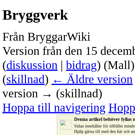
Bryggverk
Från BryggarWiki
Version från den 15 decem
(
diskussion
|
bidrag
)
(Mall)
(
skillnad
)
← Äldre version
version → (skillnad)
Hoppa till navigering
Hoppa
Denna artikel behöver fyllas 
Sidan innehåller för tillfället min
Hjälp gärna till med den här och a