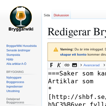
Sida
Diskussion
Redigerar
Br
Hoppa
Hoppa
BryggarWiki Huvudsida
Varning:
Du är inte inloggad. 
till
till
Senaste ändringar
skapar ett konto
kommer dina 
Slumpsida
navigering
sök
Hjälp
Alla artiklar A-Ö
Avancerad
BRYGGNING
Nybryggare
Bryggprocess
Ingredienser
Utrustning
Detaljerad
Bryggprocess