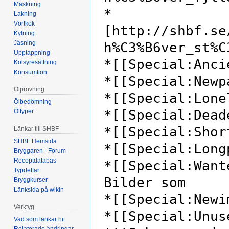
Mäskning
Lakning
Vörtkok
Kylning
Jäsning
Upptappning
Kolsyresättning
Konsumtion
Ölprovning
Ölbedömning
Öltyper
Länkar till SHBF
SHBF Hemsida
Bryggaren - Forum
Receptdatabas
Typdeffar
Bryggkurser
Länksida på wikin
Verktyg
Vad som länkar hit
Relaterade ändringar