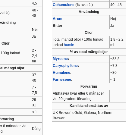
4,5
Cohumulone
(% av alfa):
40 - 48
40 -
Användning
 alfa):
48
Arom
:
Nej
vändning
Bitter:
Ja
Nej
Oljor
Ja
Total mängd oljor / 100g torkad
1.8 - 2,2
Oljor
torkad
humle
ml
2 -
% av total mängd oljor
/ 100g torkad
2,4
Myrcene
:
~38,5
ml
Caryophyllene
:
~7,3
tal mängd oljor
Humulene
:
~30
37 -
Farnesene
:
< 1
40
Förvaring
7 -
7,5
Alphasyra kvar efter 6 månader
vid 20 graders förvaring
29 -
31
Kan ibland ersättas av
< 1
UK Brewer´s Gold, Galena, Northern
Brewer
örvaring
er 6 månader vid
Dålig
ng