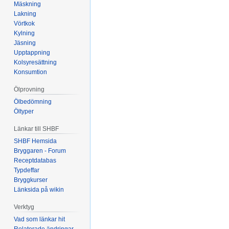
Mäskning
Lakning
Vörtkok
Kylning
Jäsning
Upptappning
Kolsyresättning
Konsumtion
Ölprovning
Ölbedömning
Öltyper
Länkar till SHBF
SHBF Hemsida
Bryggaren - Forum
Receptdatabas
Typdeffar
Bryggkurser
Länksida på wikin
Verktyg
Vad som länkar hit
Relaterade ändringar