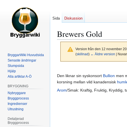
Sida
Diskussion
Brewers Gold
Version från den 12 november 20
(
skillnad
)
← Äldre version
| Nuvar
BryggarWiki Huvudsida
Senaste ändringar
Slumpsida
Hoppa
Hoppa
Hjälp
till
till
Den liknar sin syskonsort
Bullion
men mo
Alla artiklar A-Ö
navigering
sök
korsning mellan vild kanadensisk
huml
BRYGGNING
Arom
/Smak: Kraftig, Fruktig, Kryddig, 
Nybryggare
Bryggprocess
Ingredienser
Utrustning
Detaljerad
Bryggprocess