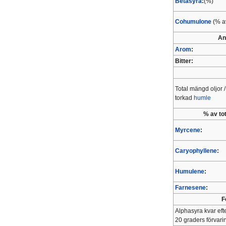
Betasyra
:
(%)
Cohumulone
(% av
An
Arom
:
Bitter:
Total mängd oljor 
torkad
humle
% av to
Myrcene
:
Caryophyllene
:
Humulene
:
Farnesene
:
F
Alphasyra kvar eft
20 graders förvari