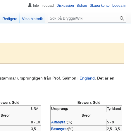
Inte inloggad
Diskussion
Bidrag
Skapa konto
Logga in
S
Redigera
Visa historik
ö
k
stammar ursprungligen från Prof. Salmon i
England
. Det är en
rewers Gold
Brewers Gold
USA
Ursprung:
Tyskland
Syror
Syror
8 - 10
Alfasyra
:
(%)
5 - 9
3,5 -
Betasyra
:
(%)
2,5 - 3,5