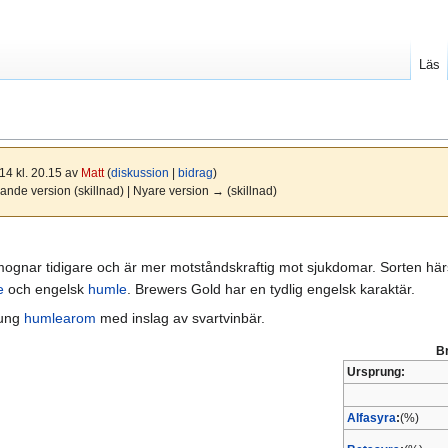
Läs
14 kl. 20.15 av
Matt
(
diskussion
|
bidrag
)
ande version (skillnad) | Nyare version → (skillnad)
gnar tidigare och är mer motståndskraftig mot sjukdomar. Sorten här
e
och engelsk
humle
. Brewers Gold har en tydlig engelsk karaktär.
tung
humlearom
med inslag av svartvinbär.
B
Ursprung:
Alfasyra
:
(%)