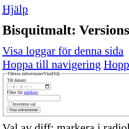
Hjälp
Bisquitmalt: Versions
Visa loggar för denna sida
Hoppa till navigering
Hoppa
Filtrera sidversioner
Visa
Dölj
Till datum:
Filter för
märken
:
Invertera val
Visa sidversioner
Val av diff: markera i radi