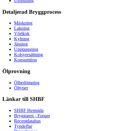
Utrustning
Detaljerad Bryggprocess
Mäskning
Lakning
Vörtkok
Kylning
Jäsning
Upptappning
Kolsyresättning
Konsumtion
Ölprovning
Ölbedömning
Öltyper
Länkar till SHBF
SHBF Hemsida
Bryggaren - Forum
Receptdatabas
Typdeffar