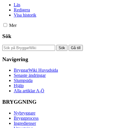
Läs
Redigera
Visa historik
Mer
Sök
Navigering
BryggarWiki Huvudsida
Senaste ändringar
Slumpsida
Hjälp
Alla artiklar A-Ö
BRYGGNING
Nybryggare
Bryggprocess
Ingredienser