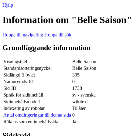
Hjälp
Information om "Belle Saison"
Hoppa till navigering
Hoppa till sök
Grundläggande information
Visningstitel
Belle Saison
Standardsorteringsnyckel
Belle Saison
Sidlängd (i byte)
395
Namnrymds-ID
0
Sid-ID
1738
Språk för sidinnehåll
sv - svenska
Sidinnehållsmodell
wikitext
Indexering av robotar
Tillåten
Antal omdirigeringar till denna sida
0
Räknas som en innehållssida
Ja
Sidskydd