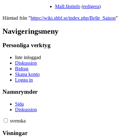
Mall:Jästinfo
(
redigera
)
Hämtad från ”
https://wiki.shbf.se/index.php/Belle_Saison
”
Navigeringsmeny
Personliga verktyg
Inte inloggad
Diskussion
Bidrag
Skapa konto
Logga in
Namnrymder
Sida
Diskussion
svenska
Visningar