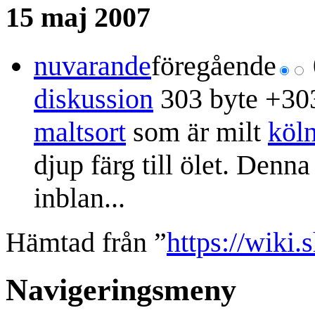
15 maj 2007
nuvarande
föregående
diskussion
303 byte
+30
maltsort
som är milt
köl
djup färg till ölet. Denn
inblan...
Hämtad från ”
https://wiki
Navigeringsmeny