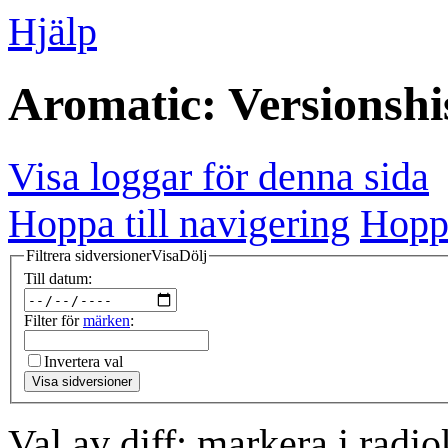
Hjälp
Aromatic: Versionshi
Visa loggar för denna sida
Hoppa till navigering
Hoppa
Filtrera sidversioner
Visa
Dölj
Till datum:
Filter för
märken
:
Invertera val
Visa sidversioner
Val av diff: markera i radi