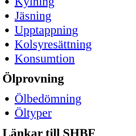
Kylning
Jäsning
Upptappning
Kolsyresättning
Konsumtion
Ölprovning
Ölbedömning
Öltyper
Länkar till SHBF