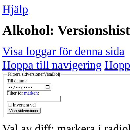
Hjälp
Alkohol: Versionshis
Visa loggar för denna sida
Hoppa till navigering
Hoppa
Filtrera sidversioner
Visa
Dölj
Till datum:
Filter för
märken
:
Invertera val
Visa sidversioner
Val av diff: markera i radi