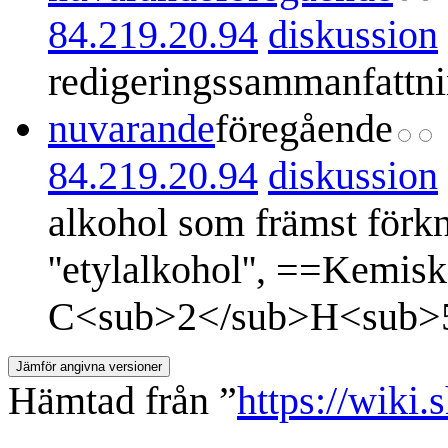
84.219.20.94
diskussion
redigeringssammanfattn
nuvarande
föregående
84.219.20.94
diskussion
alkohol som främst förknip
''etylalkohol'', ==Kemis
C<sub>2</sub>H<sub>5</
Hämtad från ”
https://wiki