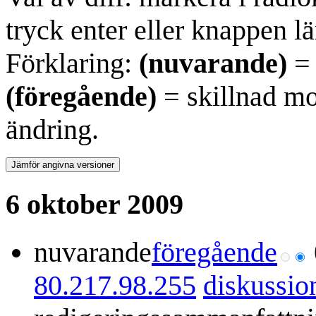
tryck enter eller knappen lä
Förklaring:
(nuvarande)
= 
(föregående)
= skillnad mo
ändring.
6 oktober 2009
nuvarande
föregående
80.217.98.255
diskussio