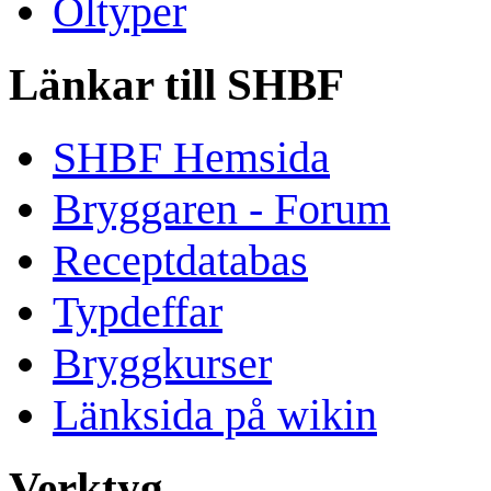
Öltyper
Länkar till SHBF
SHBF Hemsida
Bryggaren - Forum
Receptdatabas
Typdeffar
Bryggkurser
Länksida på wikin
Verktyg