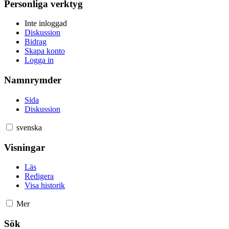
Personliga verktyg
Inte inloggad
Diskussion
Bidrag
Skapa konto
Logga in
Namnrymder
Sida
Diskussion
svenska
Visningar
Läs
Redigera
Visa historik
Mer
Sök