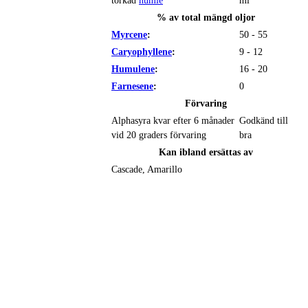
% av total mängd oljor
Myrcene
:
50 - 55
Caryophyllene
:
9 - 12
Humulene
:
16 - 20
Farnesene
:
0
Förvaring
Alphasyra kvar efter 6 månader
Godkänd till
vid 20 graders förvaring
bra
Kan ibland ersättas av
Cascade, Amarillo