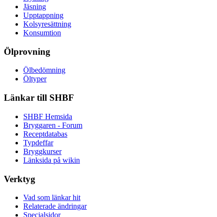
Jäsning
Upptappning
Kolsyresättning
Konsumtion
Ölprovning
Ölbedömning
Öltyper
Länkar till SHBF
SHBF Hemsida
Bryggaren - Forum
Receptdatabas
Typdeffar
Bryggkurser
Länksida på wikin
Verktyg
Vad som länkar hit
Relaterade ändringar
Specialsidor