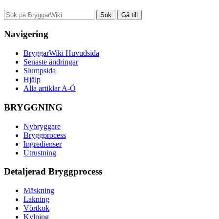
Navigering
BryggarWiki Huvudsida
Senaste ändringar
Slumpsida
Hjälp
Alla artiklar A-Ö
BRYGGNING
Nybryggare
Bryggprocess
Ingredienser
Utrustning
Detaljerad Bryggprocess
Mäskning
Lakning
Vörtkok
Kylning