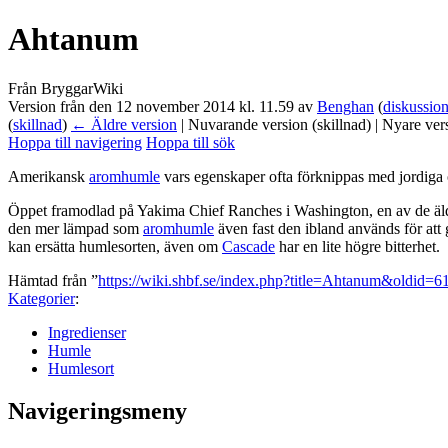
Ahtanum
Från BryggarWiki
Version från den 12 november 2014 kl. 11.59 av
Benghan
(
diskussio
(
skillnad
)
← Äldre version
| Nuvarande version (skillnad) | Nyare ver
Hoppa till navigering
Hoppa till sök
Amerikansk
aromhumle
vars egenskaper ofta förknippas med jordiga 
Öppet framodlad på Yakima Chief Ranches i Washington, en av de äl
den mer lämpad som
aromhumle
även fast den ibland används för att
kan ersätta humlesorten, även om
Cascade
har en lite högre bitterhet.
Hämtad från ”
https://wiki.shbf.se/index.php?title=Ahtanum&oldid=6
Kategorier
:
Ingredienser
Humle
Humlesort
Navigeringsmeny