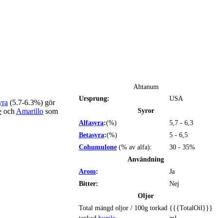
Ahtanum
Ursprung:
USA
yra
(5.7-6.3%) gör
Syror
e
och
Amarillo
som
Alfasyra
:
(%)
5,7 - 6,3
Betasyra
:
(%)
5 - 6,5
Cohumulone
(% av alfa):
30 - 35%
Användning
Arom
:
Ja
Bitter:
Nej
Oljor
Total mängd oljor / 100g torkad
{{{TotalOil}}}
torkad
humle
ml