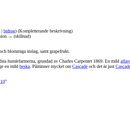
n
|
bidrag
)
(Kompletterande beskrivning)
sion → (skillnad)
och blommiga inslag, samt grapefrukt.
dsta humlefarmerna, grundad av Charles Carpentet 1869. En mild
alfas
 ge en mild
beska
. Påminner mycket om
Cascade
och det är just
Cascad
110
”