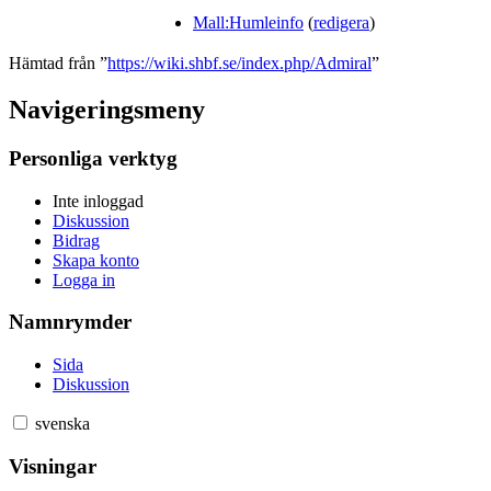
Mall:Humleinfo
(
redigera
)
Hämtad från ”
https://wiki.shbf.se/index.php/Admiral
”
Navigeringsmeny
Personliga verktyg
Inte inloggad
Diskussion
Bidrag
Skapa konto
Logga in
Namnrymder
Sida
Diskussion
svenska
Visningar