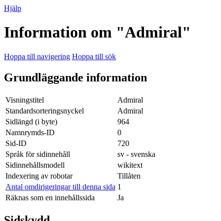
Hjälp
Information om "Admiral"
Hoppa till navigering
Hoppa till sök
Grundläggande information
Visningstitel
Admiral
Standardsorteringsnyckel
Admiral
Sidlängd (i byte)
964
Namnrymds-ID
0
Sid-ID
720
Språk för sidinnehåll
sv - svenska
Sidinnehållsmodell
wikitext
Indexering av robotar
Tillåten
Antal omdirigeringar till denna sida
1
Räknas som en innehållssida
Ja
Sidskydd