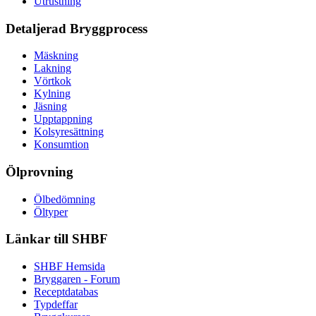
Utrustning
Detaljerad Bryggprocess
Mäskning
Lakning
Vörtkok
Kylning
Jäsning
Upptappning
Kolsyresättning
Konsumtion
Ölprovning
Ölbedömning
Öltyper
Länkar till SHBF
SHBF Hemsida
Bryggaren - Forum
Receptdatabas
Typdeffar