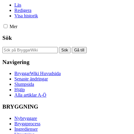
Läs
Redigera
Visa historik
Mer
Sök
Navigering
BryggarWiki Huvudsida
Senaste ändringar
Slumpsida
Hjälp
Alla artiklar A-Ö
BRYGGNING
Nybryggare
Bryggprocess
Ingredienser