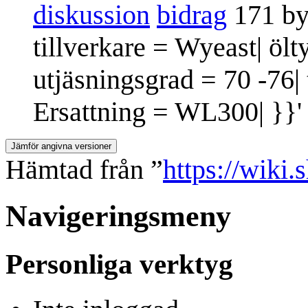
diskussion
bidrag
171 by
tillverkare = Wyeast| ölt
utjäsningsgrad = 70 -76|
Ersattning = WL300| }}'
Hämtad från ”
https://wiki
Navigeringsmeny
Personliga verktyg