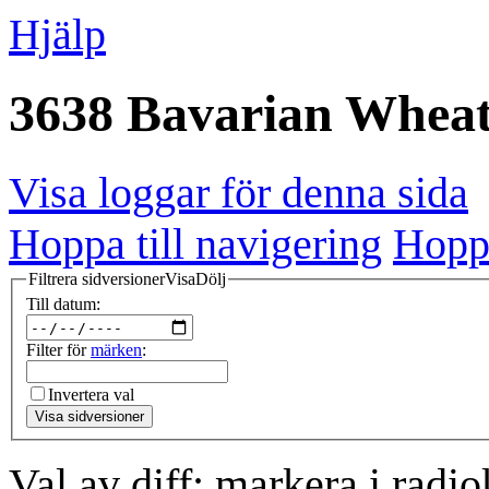
Hjälp
3638 Bavarian Wheat:
Visa loggar för denna sida
Hoppa till navigering
Hoppa
Filtrera sidversioner
Visa
Dölj
Till datum:
Filter för
märken
:
Invertera val
Visa sidversioner
Val av diff: markera i radi