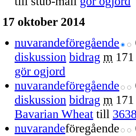
till stub-mall
gör ogjord
17 oktober 2014
nuvarande
föregående
diskussion
bidrag
m
171
gör ogjord
nuvarande
föregående
diskussion
bidrag
m
171
Bavarian Wheat
till
3638
nuvarande
föregående