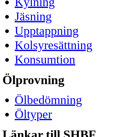
Kylning
Jäsning
Upptappning
Kolsyresättning
Konsumtion
Ölprovning
Ölbedömning
Öltyper
Länkar till SHBF