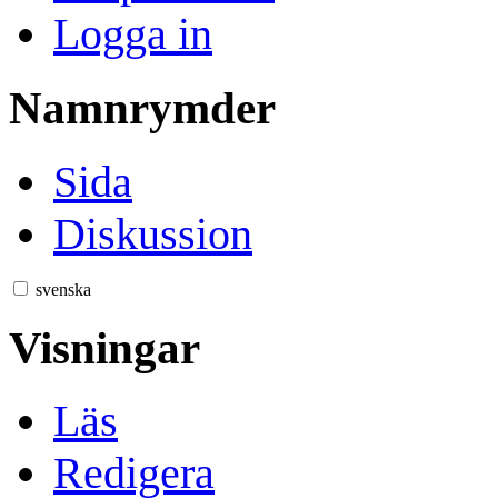
Logga in
Namnrymder
Sida
Diskussion
svenska
Visningar
Läs
Redigera