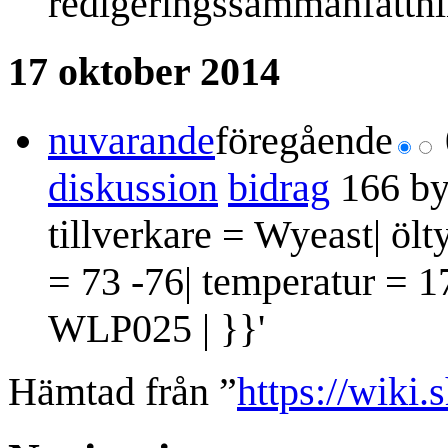
redigeringssammanfattn
17 oktober 2014
nuvarande
föregående
diskussion
bidrag
166 by
tillverkare = Wyeast| öl
= 73 -76| temperatur = 1
WLP025 | }}'
Hämtad från ”
https://wiki