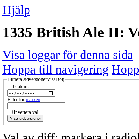
Hjälp
1335 British Ale II: V
Visa loggar för denna sida
Hoppa till navigering
Hoppa
Filtrera sidversioner
Visa
Dölj
Till datum:
Filter för
märken
:
Invertera val
Visa sidversioner
Val av diff: markera i radi