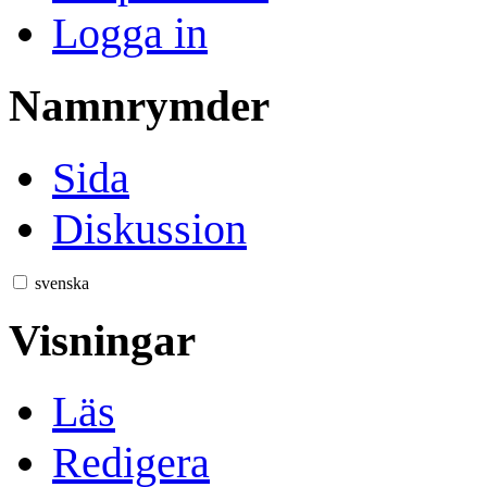
Logga in
Namnrymder
Sida
Diskussion
svenska
Visningar
Läs
Redigera