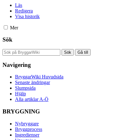
Läs
Redigera
Visa historik
Mer
Sök
Navigering
BryggarWiki Huvudsida
Senaste ändringar
Slumpsida
Hjälp
Alla artiklar A-Ö
BRYGGNING
Nybryggare
Bryggprocess
Ingredienser