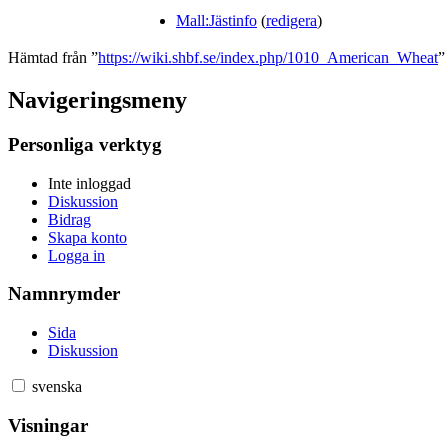
Mall:Jästinfo
(
redigera
)
Hämtad från ”
https://wiki.shbf.se/index.php/1010_American_Wheat
”
Navigeringsmeny
Personliga verktyg
Inte inloggad
Diskussion
Bidrag
Skapa konto
Logga in
Namnrymder
Sida
Diskussion
svenska
Visningar