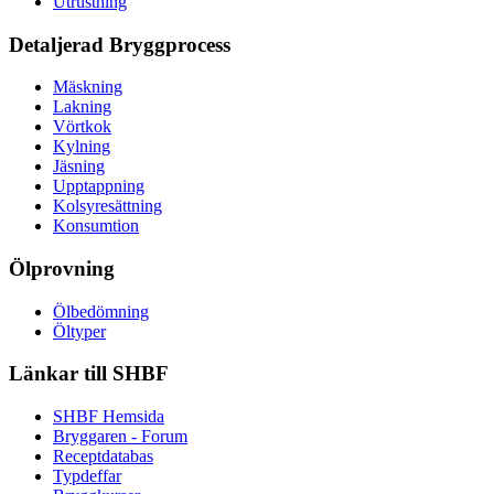
Utrustning
Detaljerad Bryggprocess
Mäskning
Lakning
Vörtkok
Kylning
Jäsning
Upptappning
Kolsyresättning
Konsumtion
Ölprovning
Ölbedömning
Öltyper
Länkar till SHBF
SHBF Hemsida
Bryggaren - Forum
Receptdatabas
Typdeffar