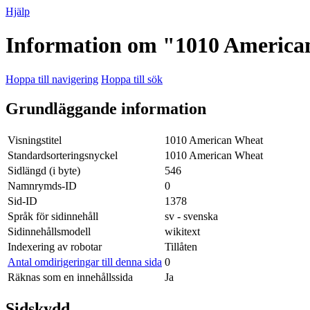
Hjälp
Information om "1010 Americ
Hoppa till navigering
Hoppa till sök
Grundläggande information
Visningstitel
1010 American Wheat
Standardsorteringsnyckel
1010 American Wheat
Sidlängd (i byte)
546
Namnrymds-ID
0
Sid-ID
1378
Språk för sidinnehåll
sv - svenska
Sidinnehållsmodell
wikitext
Indexering av robotar
Tillåten
Antal omdirigeringar till denna sida
0
Räknas som en innehållssida
Ja
Sidskydd