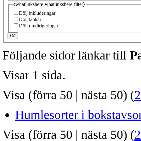
⧼whatlinkshere-whatlinkshere-filter⧽
Dölj inkluderingar
Dölj länkar
Dölj omdirigeringar
Gå
Följande sidor länkar till
Pa
Visar 1 sida.
Visa (
förra 50
|
nästa 50
) (
2
Humlesorter i bokstavso
Visa (
förra 50
|
nästa 50
) (
2