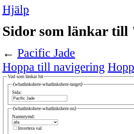
Hjälp
Sidor som länkar till
←
Pacific Jade
Hoppa till navigering
Hoppa
Vad som länkar hit
⧼whatlinkshere-whatlinkshere-target⧽
Sida:
⧼whatlinkshere-whatlinkshere-ns⧽
Namnrymd:
Invertera val